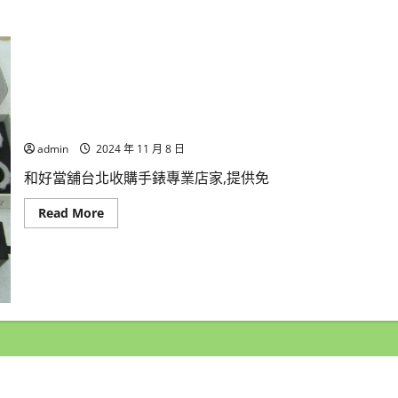
台北收購手錶專業店家和好當舖收購各品牌手錶,收購故障手
admin
2024 年 11 月 8 日
和好當舖台北收購手錶專業店家,提供免
Read
Read More
more
about
台
北
收
購
手
錶
專
業
店
家
和
好