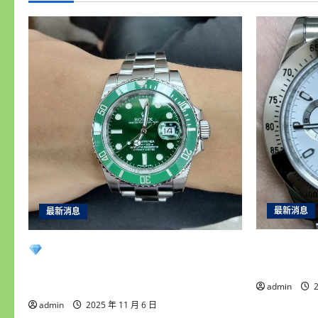
最新消息
最新消息
雲林收購
永順腕錶｜台中收購手錶專業首選
收老錶、
｜高價收購名錶・免費估價鑑定・現
金快速成交
admin
2
admin
2025 年 11 月 6 日