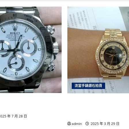
當
舖
收
購
各
品
牌
手
錶,
收
購
故
障
手
錶,
收
購
您
不
戴
的
手
流當手錶鑽石拍賣
錶,
汽
機
手錶推薦｜統一當舖高價回
新北流當手錶拍賣 稀品 原裝 
車
黃
名錶，安全快速變現首選！
力士 18238 MA 18K金 自
金
房
喜歡價可議 ZR486
025 年 7 月 28 日
地
產
admin
2025 年 3 月 29 日
借