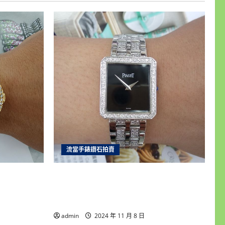
流當手錶鑽石拍賣
ROLEX 勞
台北和運當舖 流當手錶拍賣 原裝
動男錶 9成5新
PIAGET 伯爵 Protocole 大使 18K金 中排
鑽 9成5新 ZR459
admin
2024 年 11 月 8 日