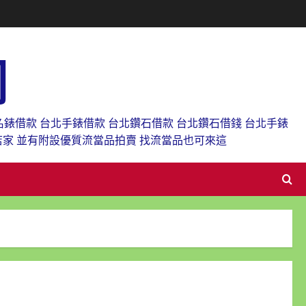
網
名錶借款 台北手錶借款 台北鑽石借款 台北鑽石借錢 台北手錶
店家 並有附設優質流當品拍賣 找流當品也可來這