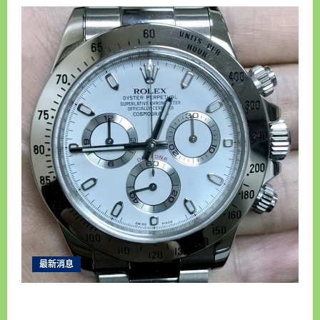
最新消息
雲林收購手錶推薦｜統一當舖高價回收老錶、名
錶，安全快速變現首選！