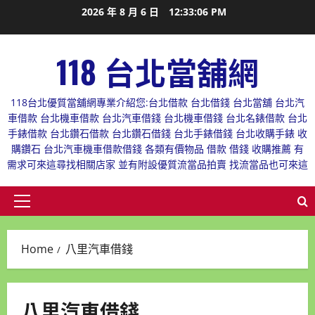
Skip
2026 年 8 月 6 日
12:33:07 PM
to
content
118 台北當舖網
118台北優質當舖網專業介紹您:台北借款 台北借錢 台北當舖 台北汽
車借款 台北機車借款 台北汽車借錢 台北機車借錢 台北名錶借款 台北
手錶借款 台北鑽石借款 台北鑽石借錢 台北手錶借錢 台北收購手錶 收
購鑽石 台北汽車機車借款借錢 各類有價物品 借款 借錢 收購推薦 有
需求可來這尋找相關店家 並有附設優質流當品拍賣 找流當品也可來這
Primary
Menu
Home
八里汽車借錢
八里汽車借錢