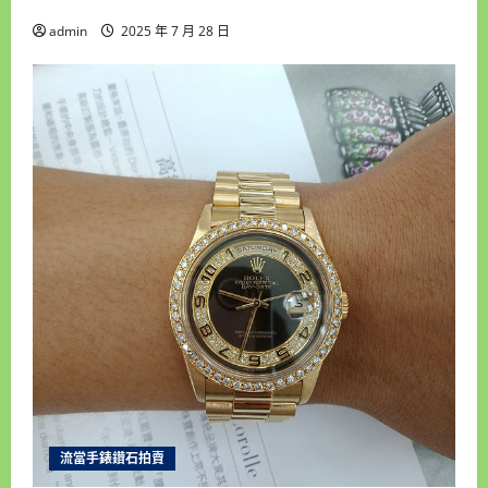
admin
2025 年 7 月 28 日
流當手錶鑽石拍賣