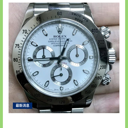
最新消息
雲林收購手錶推薦｜統一當舖高價回收老錶、名
錶，安全快速變現首選！