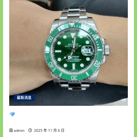
錢
專
家
免
留
車
借
錢
專
業
店
台
北
收
購
手
錶
借
錢
名
店
台
北
最新消息
黃
金
借
永順腕錶｜台中收購手錶專業首選｜高價收購
錢
名錶・免費估價鑑定・現金快速成交
admin
2025 年 11 月 6 日