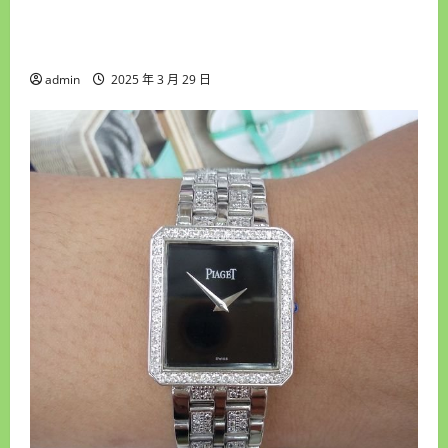
新北流當手錶拍賣 稀品 原裝 ROLEX 勞力士 18238
MA 18K金 自動男錶 9成5新 喜歡價可議 ZR486
admin
2025 年 3 月 29 日