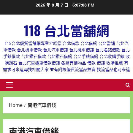
Skip
2026 年 8 月 7 日
6:07:09 PM
to
content
118 台北當舖網
118台北優質當舖網專業介紹您:台北借款 台北借錢 台北當舖 台北汽
車借款 台北機車借款 台北汽車借錢 台北機車借錢 台北名錶借款 台北
手錶借款 台北鑽石借款 台北鑽石借錢 台北手錶借錢 台北收購手錶 收
購鑽石 台北汽車機車借款借錢 各類有價物品 借款 借錢 收購推薦 有
需求可來這尋找相關店家 並有附設優質流當品拍賣 找流當品也可來這
Primary
Menu
Home
南港汽車借錢
南港汽車借錢