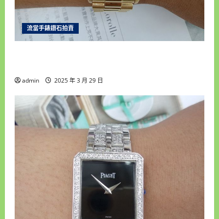
流當手錶鑽石拍賣
新北流當手錶拍賣 稀品 原裝 ROLEX 勞力士 18238
MA 18K金 自動男錶 9成5新 喜歡價可議 ZR486
admin
2025 年 3 月 29 日