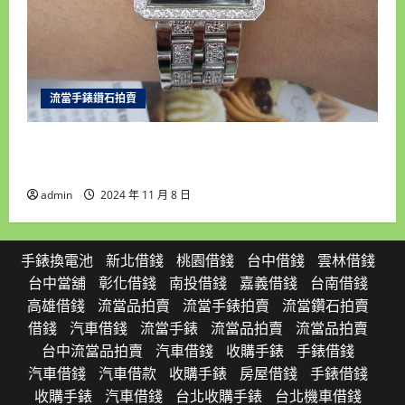
流當手錶鑽石拍賣
台北和運當舖 流當手錶拍賣 原裝 PIAGET 伯爵
Protocole 大使 18K金 中排鑽 9成5新 ZR459
admin
2024 年 11 月 8 日
手錶換電池
新北借錢
桃園借錢
台中借錢
雲林借錢
台中當舖
彰化借錢
南投借錢
嘉義借錢
台南借錢
高雄借錢
流當品拍賣
流當手錶拍賣
流當鑽石拍賣
借錢
汽車借錢
流當手錶
流當品拍賣
流當品拍賣
台中流當品拍賣
汽車借錢
收購手錶
手錶借錢
汽車借錢
汽車借款
收購手錶
房屋借錢
手錶借錢
收購手錶
汽車借錢
台北收購手錶
台北機車借錢