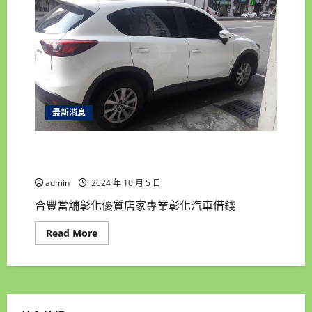
收
購
手
錶
第
一
手
消
息,
合
豐
最新消息
當
舖
現
金
合豐當舖彰化優質店家專業 彰化收購手錶 彰化汽
高
車借錢 機車借錢 彰化房屋借錢 彰化土地借錢
價
收
admin
2024 年 10 月 5 日
購
手
錶
合豐當舖彰化優質店家專業彰化汽車借錢
房
地
Read
Read More
產
more
借
about
錢
合
汽
豐
機
當
車
舖
借
彰
款
化
免