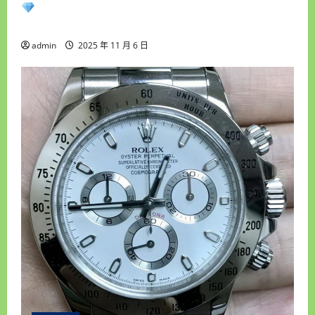
永順腕錶｜台中收購手錶專業首選｜高價收購
借
錢
名錶・免費估價鑑定・現金快速成交
admin
2025 年 11 月 6 日