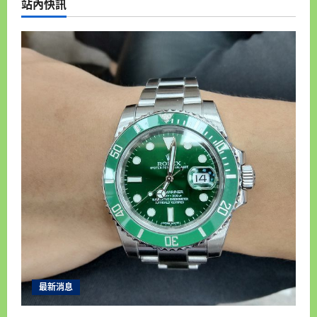
站內快訊
優
留
質
車
店
來
家
彰
專
化
業
合
彰
豐
化
當
收
舖
購
手
錶
彰
化
汽
車
借
錢
機
車
借
錢
彰
化
房
屋
借
錢
彰
最新消息
化
土
地