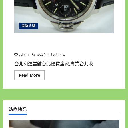
購
手
錶
台
北
汽
車
最新消息
借
錢
台
台北優質當舖和運當舖 台北汽車借錢 台北機車借
北
機
錢 台北手錶借錢 台北收購手錶
車
借
admin
2024 年 10 月 4 日
錢
免
台北和運當舖台北優質店家,專業台北收
留
車
台
Read
Read More
北
more
房
about
屋
台
借
北
錢
優
質
當
舖
站內快訊
和
運
當
舖
台