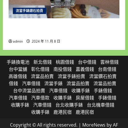
流當手錶鑽石拍賣
台北和運當舖 流當手錶拍賣 原裝 PIAGET 伯爵
Protocole 大使 18K金 中排鑽 9成5新 ZR459
admin
2024 年 11 月 8 日
手錶換電池
新北借錢
桃園借錢
台中借錢
雲林借錢
台中當舖
彰化借錢
南投借錢
嘉義借錢
台南借錢
高雄借錢
流當品拍賣
流當手錶拍賣
流當鑽石拍賣
借錢
汽車借錢
流當手錶
流當品拍賣
流當品拍賣
台中流當品拍賣
汽車借錢
收購手錶
手錶借錢
汽車借錢
汽車借款
收購手錶
房屋借錢
手錶借錢
收購手錶
汽車借錢
台北收購手錶
台北機車借錢
收購手錶
鹿港民宿
鹿港民宿
Copyright © All rights reserved.
|
MoreNews
by AF