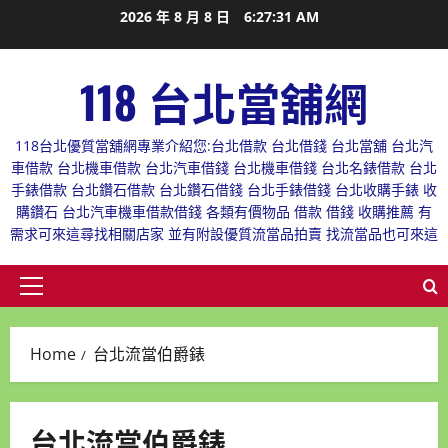
Skip
2026 年 8 月 8 日
6:27:32 AM
to
content
118 台北當舖網
118台北優質當舖網專業介紹您:台北借款 台北借錢 台北當舖 台北汽
車借款 台北機車借款 台北汽車借錢 台北機車借錢 台北名錶借款 台北
手錶借款 台北鑽石借款 台北鑽石借錢 台北手錶借錢 台北收購手錶 收
購鑽石 台北汽車機車借款借錢 各類有價物品 借款 借錢 收購推薦 有
需求可來這尋找相關店家 並有附設優質流當品拍賣 找流當品也可來這
Primary
Menu
Home
台北流當伯爵錶
台北流當伯爵錶