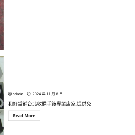
運
當
舖
台
北
汽
機
車
借
錢
專
家
免
留
車
借
錢
專
業
店
台北收購手錶專業店家和好當舖收購各品牌手錶,收購故障手
台
北
admin
2024 年 11 月 8 日
收
購
和好當舖台北收購手錶專業店家,提供免
手
錶
借
Read
Read More
錢
more
名
about
店
台
台
北
北