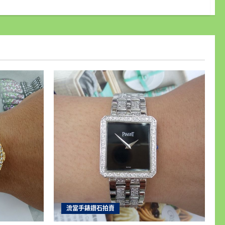
流當手錶鑽石拍賣