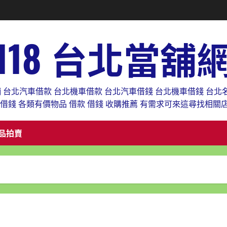
118 台北當舖
舖 台北汽車借款 台北機車借款 台北汽車借錢 台北機車借錢 台北
款借錢 各類有價物品 借款 借錢 收購推薦 有需求可來這尋找相關
品拍賣