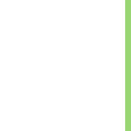
錶,收購您不戴的手錶,汽機車黃金房地產借錢