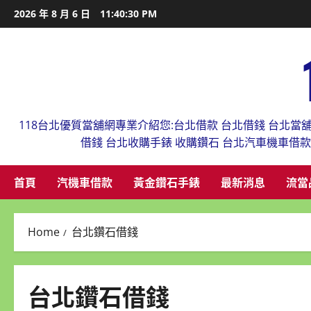
Skip
2026 年 8 月 6 日
11:40:31 PM
to
content
118台北優質當舖網專業介紹您:台北借款 台北借錢 台北當
借錢 台北收購手錶 收購鑽石 台北汽車機車借
首頁
汽機車借款
黃金鑽石手錶
最新消息
流當
Home
台北鑽石借錢
台北鑽石借錢