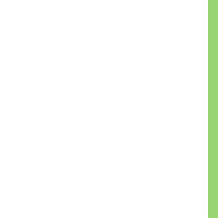
錢 台北機車借錢 台北房屋借錢