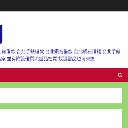
網
名錶借款 台北手錶借款 台北鑽石借款 台北鑽石借錢 台北手錶
店家 並有附設優質流當品拍賣 找流當品也可來這