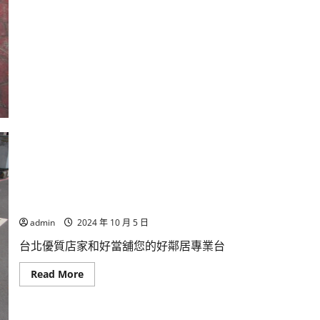
運
當
舖
台
北
汽
機
車
借
錢
專
家
免
留
車
借
錢
專
業
店
台北和好當舖專業 台北收購手錶 台北汽車借錢 台北機車借
台
北
admin
2024 年 10 月 5 日
收
購
台北優質店家和好當舖您的好鄰居專業台
手
錶
借
Read
Read More
錢
more
名
about
店
台
台
北
北