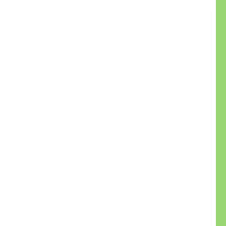
收購手錶借錢名店 台北黃金借錢