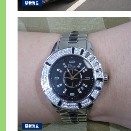
最新消息
最新消息