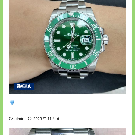
現
金
高
價
收
購
手
錶
高
雄
汽
機
車
借
錢
高
雄
房
屋
土
地
最新消息
借
錢
永順腕錶｜台中收購手錶專業首選｜高價收購
名錶・免費估價鑑定・現金快速成交
admin
2025 年 11 月 6 日