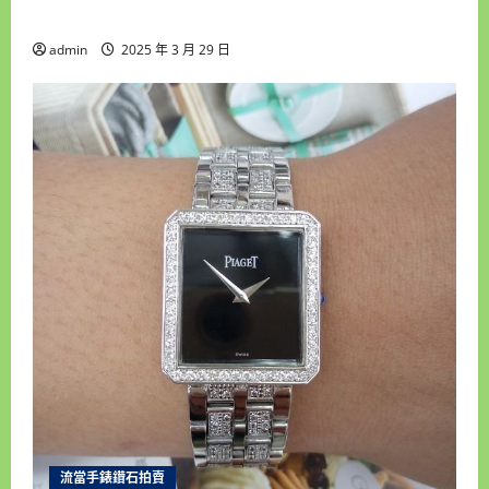
MA 18K金 自動男錶 9成5新 喜歡價可議 ZR486
admin
2025 年 3 月 29 日
流當手錶鑽石拍賣