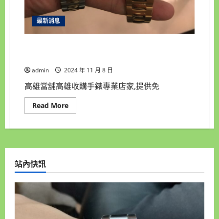
最新消息
高雄當舖高雄收購手錶專業店家,現金高價收購手
錶 高雄汽機車借錢 高雄房屋土地借錢
admin
2024 年 11 月 8 日
高雄當舖高雄收購手錶專業店家,提供免
Read
Read More
more
about
高
雄
當
舖
高
雄
站內快訊
收
購
手
錶
專
業
店
家,