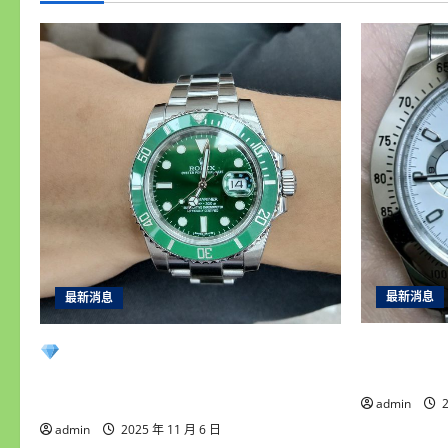
最新消息
最新消息
雲林收購
永順腕錶｜台中收購手錶專業首選
收老錶、
｜高價收購名錶・免費估價鑑定・現
金快速成交
admin
2
admin
2025 年 11 月 6 日