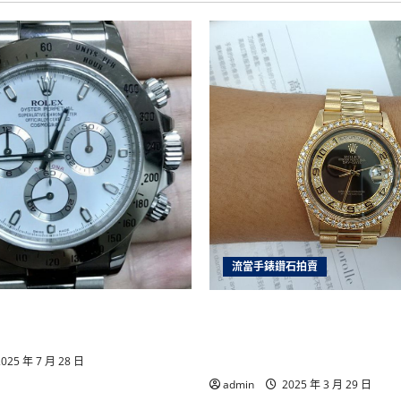
當
舖
收
購
各
品
牌
手
錶,
收
購
故
障
手
錶,
收
購
您
不
戴
的
手
流當手錶鑽石拍賣
錶,
汽
機
手錶推薦｜統一當舖高價回
新北流當手錶拍賣 稀品 原裝 
車
黃
名錶，安全快速變現首選！
力士 18238 MA 18K金 自
金
房
喜歡價可議 ZR486
025 年 7 月 28 日
地
產
admin
2025 年 3 月 29 日
借