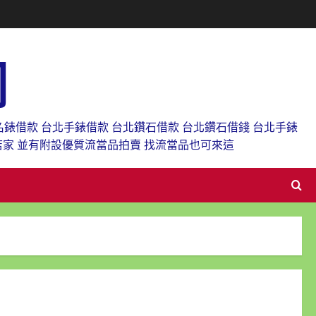
網
名錶借款 台北手錶借款 台北鑽石借款 台北鑽石借錢 台北手錶
店家 並有附設優質流當品拍賣 找流當品也可來這