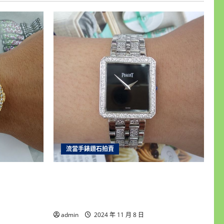
流當手錶鑽石拍賣
ROLEX 勞
台北和運當舖 流當手錶拍賣 原裝
動男錶 9成5新
PIAGET 伯爵 Protocole 大使 18K金 中排
鑽 9成5新 ZR459
admin
2024 年 11 月 8 日