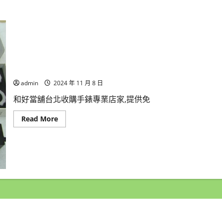
台北收購手錶專業店家和好當舖收購各品牌手錶,收購故障手
admin
2024 年 11 月 8 日
和好當舖台北收購手錶專業店家,提供免
Read
Read More
more
about
台
北
收
購
手
錶
專
業
店
家
和
好