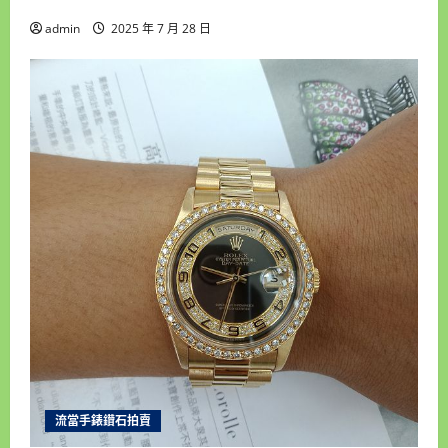
admin
2025 年 7 月 28 日
流當手錶鑽石拍賣