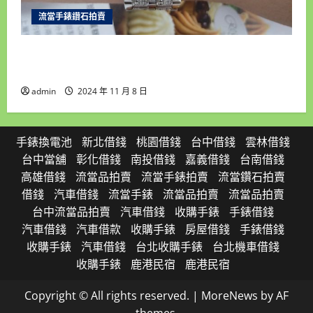
流當手錶鑽石拍賣
台北和運當舖 流當手錶拍賣 原裝 PIAGET 伯爵
Protocole 大使 18K金 中排鑽 9成5新 ZR459
admin
2024 年 11 月 8 日
手錶換電池
新北借錢
桃園借錢
台中借錢
雲林借錢
台中當舖
彰化借錢
南投借錢
嘉義借錢
台南借錢
高雄借錢
流當品拍賣
流當手錶拍賣
流當鑽石拍賣
借錢
汽車借錢
流當手錶
流當品拍賣
流當品拍賣
台中流當品拍賣
汽車借錢
收購手錶
手錶借錢
汽車借錢
汽車借款
收購手錶
房屋借錢
手錶借錢
收購手錶
汽車借錢
台北收購手錶
台北機車借錢
收購手錶
鹿港民宿
鹿港民宿
Copyright © All rights reserved.
|
MoreNews
by AF
themes.