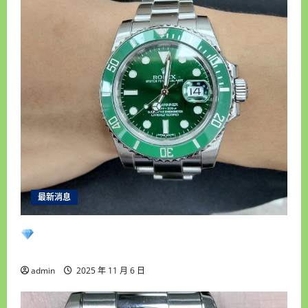
現
金
高
價
收
購
手
錶
高
雄
汽
機
車
借
錢
高
雄
房
屋
土
地
最新消息
借
錢
永順腕錶｜台中收購手錶專業首選｜高價收購
名錶・免費估價鑑定・現金快速成交
admin
2025 年 11 月 6 日