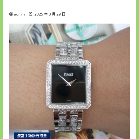
MA 18K金 自動男錶 9成5新 喜歡價可議 ZR486
admin
2025 年 3 月 29 日
流當手錶鑽石拍賣