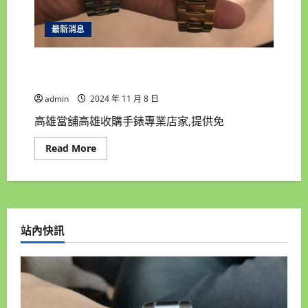
最新消息
高雄當舖高雄收購手錶專業店家,現金高價收購手
錶 高雄汽機車借錢 高雄房屋土地借錢
admin
2024 年 11 月 8 日
高雄當舖高雄收購手錶專業店家,提供免
Read
Read More
more
about
高
雄
當
舖
高
雄
站內快訊
收
購
手
錶
專
業
店
家,