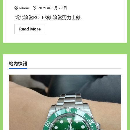
MA 18K金 自動男錶 9成5新 喜歡價可議 ZR486
admin
2025 年 3 月 29 日
新北流當ROLEX錶,流當勞力士錶,
Read
Read More
more
about
新
北
流
當
手
錶
站內快訊
拍
賣
稀
品
原
裝
ROLEX
勞
力
士
18238
MA
18K
金
自
動