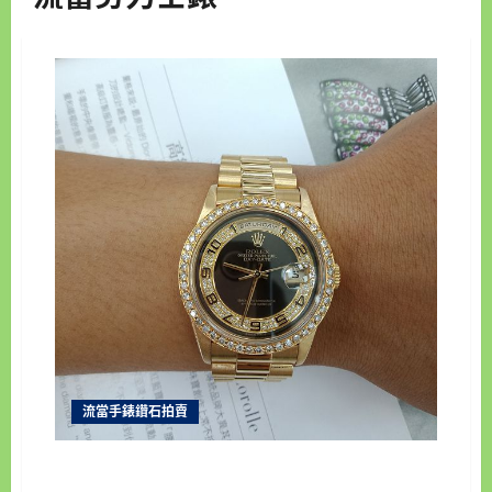
流當手錶鑽石拍賣
新北流當手錶拍賣 稀品 原裝 ROLEX 勞力士 18238