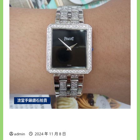
流當手錶鑽石拍賣
台北和運當舖 流當手錶拍賣 原裝 PIAGET 伯爵
Protocole 大使 18K金 中排鑽 9成5新 ZR459
admin
2024 年 11 月 8 日