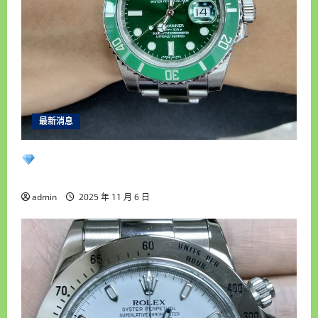
男
錶
9
成
5
新
喜
歡
價
可
議
ZR486
最新消息
永順腕錶｜台中收購手錶專業首選｜高價收購
名錶・免費估價鑑定・現金快速成交
admin
2025 年 11 月 6 日