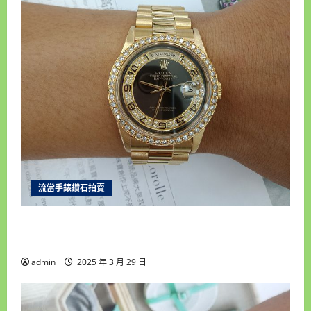
流當手錶鑽石拍賣
新北流當手錶拍賣 稀品 原裝 ROLEX 勞力士 18238
MA 18K金 自動男錶 9成5新 喜歡價可議 ZR486
admin
2025 年 3 月 29 日