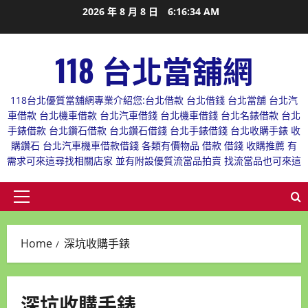
Skip
2026 年 8 月 8 日
6:16:35 AM
to
content
118 台北當舖網
118台北優質當舖網專業介紹您:台北借款 台北借錢 台北當舖 台北汽
車借款 台北機車借款 台北汽車借錢 台北機車借錢 台北名錶借款 台北
手錶借款 台北鑽石借款 台北鑽石借錢 台北手錶借錢 台北收購手錶 收
購鑽石 台北汽車機車借款借錢 各類有價物品 借款 借錢 收購推薦 有
需求可來這尋找相關店家 並有附設優質流當品拍賣 找流當品也可來這
Primary
Menu
Home
深坑收購手錶
深坑收購手錶