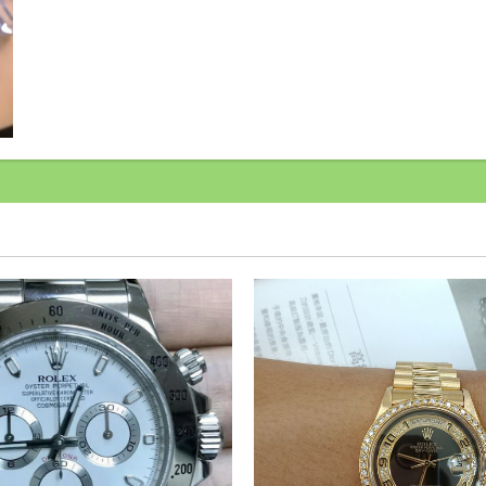
高
雄
收
購
手
錶
專
業
店
家,
現
金
高
價
收
購
手
錶
高
雄
汽
機
車
借
錢
高
雄
房
屋
土
地
借