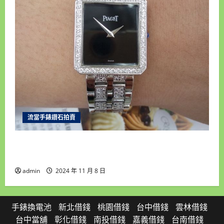
流當手錶鑽石拍賣
台北和運當舖 流當手錶拍賣 原裝 PIAGET 伯爵
Protocole 大使 18K金 中排鑽 9成5新 ZR459
admin
2024 年 11 月 8 日
手錶換電池
新北借錢
桃園借錢
台中借錢
雲林借錢
台中當舖
彰化借錢
南投借錢
嘉義借錢
台南借錢