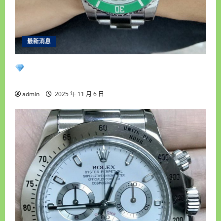
機
車
借
款
借
錢
最新消息
永順腕錶｜台中收購手錶專業首選｜高價收購
名錶・免費估價鑑定・現金快速成交
admin
2025 年 11 月 6 日