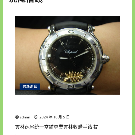
最新消息
雲林虎尾統一當舖 專業雲林收購手錶 雲林房屋借
錢 土地借錢 雲林汽機車借款借錢
admin
2024 年 10 月 5 日
雲林虎尾統一當舖專業雲林收購手錶 提