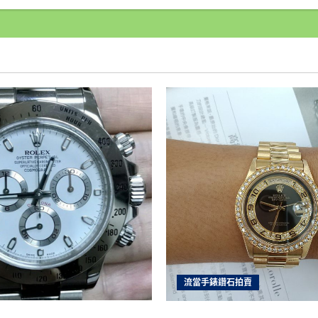
舖
雲
林
收
購
手
錶
現
金
高
價
收
購
汽
機
車
借
錢
房
屋
土
地
借
錢
找
雲
林
統
流當手錶鑽石拍賣
一
當
舖