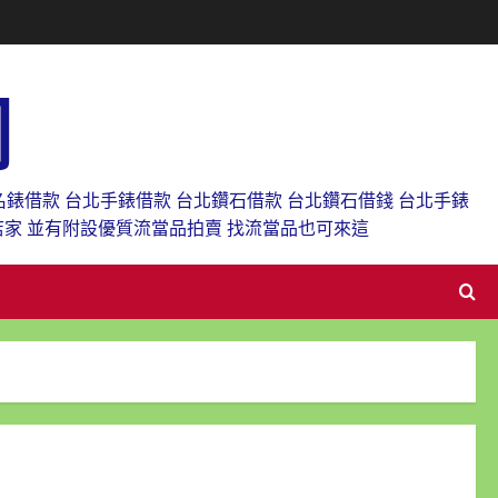
網
名錶借款 台北手錶借款 台北鑽石借款 台北鑽石借錢 台北手錶
店家 並有附設優質流當品拍賣 找流當品也可來這