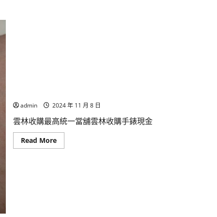
雲林收購最高 統一當舖雲林收購手錶現金高價收購 汽機車借
admin
2024 年 11 月 8 日
雲林收購最高統一當舖雲林收購手錶現金
Read
Read More
more
about
雲
林
收
購
最
高
統
一
當