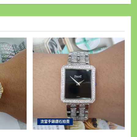
流當手錶鑽石拍賣