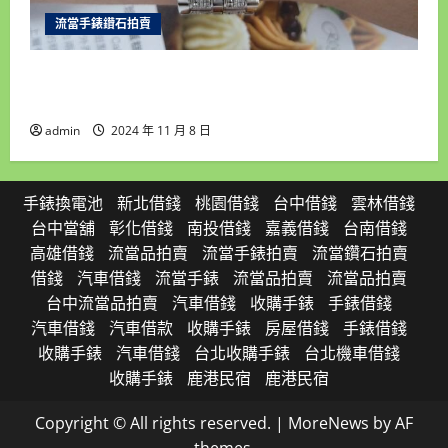
流當手錶鑽石拍賣
台北和運當舖 流當手錶拍賣 原裝 PIAGET 伯爵
Protocole 大使 18K金 中排鑽 9成5新 ZR459
admin
2024 年 11 月 8 日
手錶換電池
新北借錢
桃園借錢
台中借錢
雲林借錢
台中當舖
彰化借錢
南投借錢
嘉義借錢
台南借錢
高雄借錢
流當品拍賣
流當手錶拍賣
流當鑽石拍賣
借錢
汽車借錢
流當手錶
流當品拍賣
流當品拍賣
台中流當品拍賣
汽車借錢
收購手錶
手錶借錢
汽車借錢
汽車借款
收購手錶
房屋借錢
手錶借錢
收購手錶
汽車借錢
台北收購手錶
台北機車借錢
收購手錶
鹿港民宿
鹿港民宿
Copyright © All rights reserved.
|
MoreNews
by AF
themes.