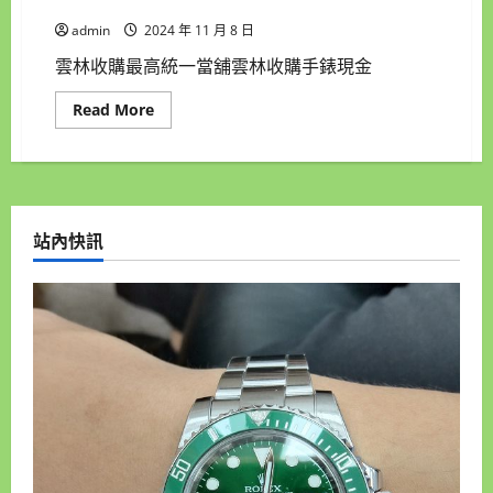
購 汽機車借錢 房屋土地借錢 找雲林統一當舖
admin
2024 年 11 月 8 日
雲林收購最高統一當舖雲林收購手錶現金
Read
Read More
more
about
雲
林
收
購
最
高
站內快訊
統
一
當
舖
雲
林
收
購
手
錶
現
金
高
價
收
購