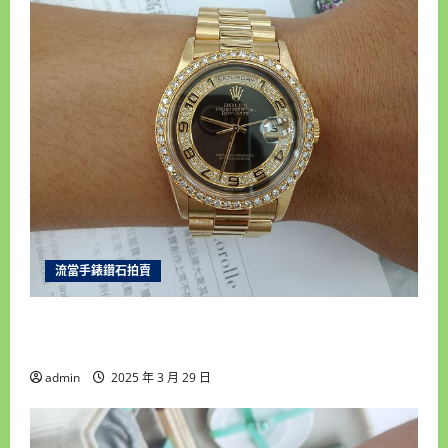
流當手錶鑽石拍賣
新北流當手錶拍賣 稀品 原裝 ROLEX 勞力士 18238
MA 18K金 自動男錶 9成5新 喜歡價可議 ZR486
admin
2025 年 3 月 29 日