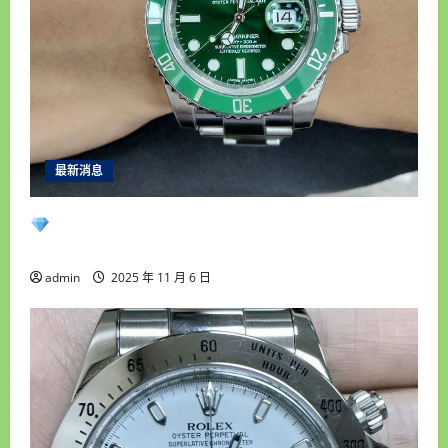
汽
機
車
借
錢
房
屋
土
地
借
錢
找
雲
最新消息
林
統
一
永順腕錶｜台中收購手錶專業首選｜高價收購
當
舖
名錶・免費估價鑑定・現金快速成交
admin
2025 年 11 月 6 日