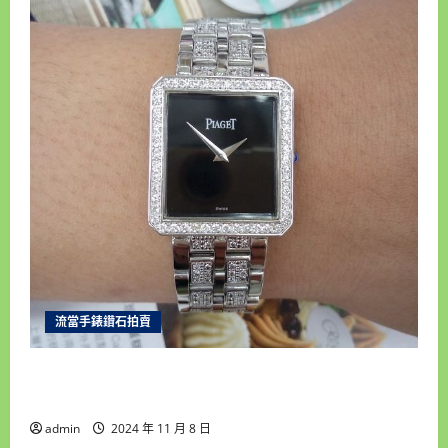
流當手錶鑽石拍賣
台北和運當舖 流當手錶拍賣 原裝 PIAGET 伯爵
Protocole 大使 18K金 中排鑽 9成5新 ZR459
admin
2024 年 11 月 8 日