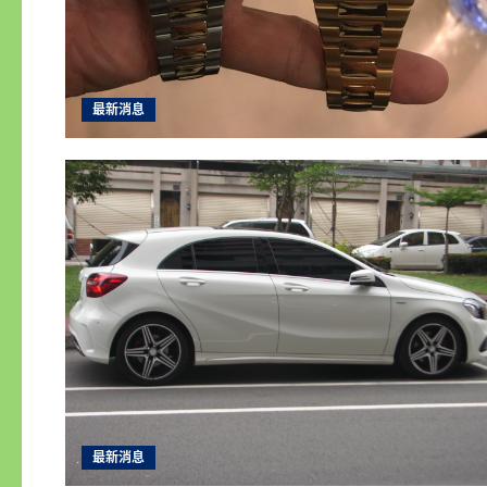
最新消息
最新消息