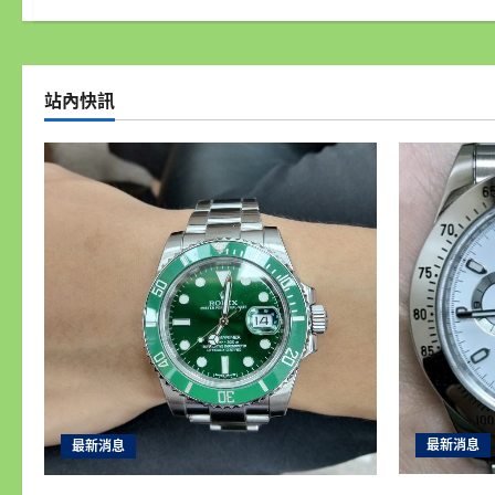
站內快訊
最新消息
最新消息