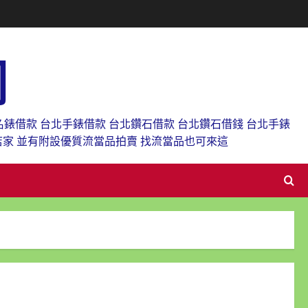
網
名錶借款 台北手錶借款 台北鑽石借款 台北鑽石借錢 台北手錶
店家 並有附設優質流當品拍賣 找流當品也可來這