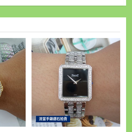
流當手錶鑽石拍賣